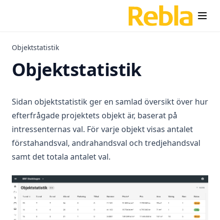
Importera intressenter
Ändra intressent eller köpare
Filtrera intressenter
Objektstatistik
Ta bort dubbletter
Objektstatistik
Ändra intresseval
Intresse för tillval
Sidan objektstatistik ger en samlad översikt över hur
Ändra formulärtexter
efterfrågade projektets objekt är, baserat på
Anpassa typsnitt och färg
intressenternas val. För varje objekt visas antalet
Bekräftelsemejl för formuläret
förstahandsval, andrahandsval och tredjehandsval
samt det totala antalet val.
Länka till formuläret
Formulär-widget
Skicka nyhetsbrev
Statistik och historik