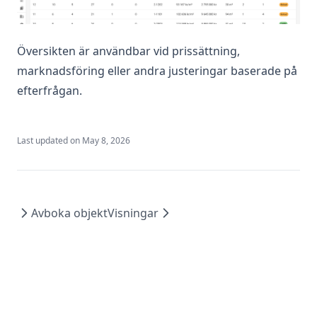
Mejlmallar
Mejlnotiser vid ny anmälan
SMS
Översikten är användbar vid prissättning,
marknadsföring eller andra justeringar baserade på
Koppla till Verified
efterfrågan.
Hantera avtalsmallar
Digital signering av avtal
Last updated on
May 8, 2026
Arbeta med flera användare
Koppla Google Analytics
Spåra källa
Avboka objekt
Visningar
Kommentarer och förfallodatum
Exportera listor
Etiketter