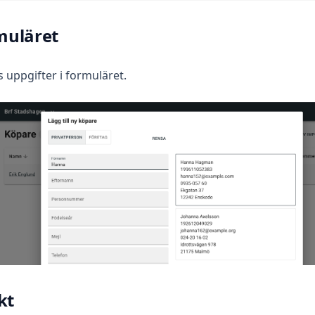
rmuläret
s uppgifter i formuläret.
kt