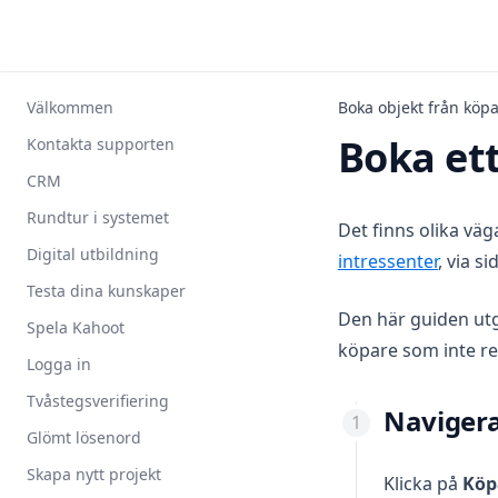
Välkommen
Boka objekt från köpa
Boka ett
Kontakta supporten
CRM
Rundtur i systemet
Det finns olika väg
Digital utbildning
intressenter
, via s
Testa dina kunskaper
Den här guiden utgå
Spela Kahoot
köpare som inte red
Logga in
Tvåstegsverifiering
Navigera
Glömt lösenord
Skapa nytt projekt
Klicka på
Köp