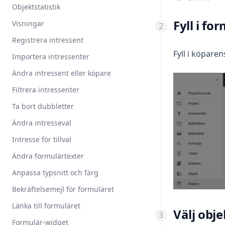
Objektstatistik
Fyll i fo
Visningar
Registrera intressent
Fyll i köparen
Importera intressenter
Ändra intressent eller köpare
Filtrera intressenter
Ta bort dubbletter
Ändra intresseval
Intresse för tillval
Ändra formulärtexter
Anpassa typsnitt och färg
Bekräftelsemejl för formuläret
Länka till formuläret
Välj obje
Formulär-widget