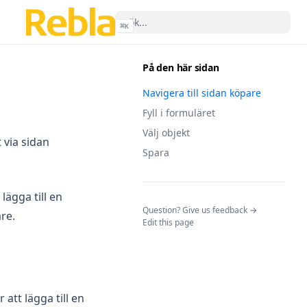
⌘
K
På den här sidan
Navigera till sidan köpare
Fyll i formuläret
Välj objekt
 via sidan
Spara
lägga till en
(opens in a n
Question? Give us feedback →
re.
Edit this page
att lägga till en