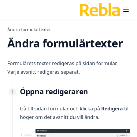
Statistik och historik
Mejlmallar
Mejlnotiser vid ny anmälan
Ändra formulärtexter
SMS
Ändra formulärtexter
Koppla till Verified
Hantera avtalsmallar
Formulärets texter redigeras på sidan formulär.
Digital signering av avtal
Varje avsnitt redigeras separat.
Arbeta med flera användare
Koppla Google Analytics
Öppna redigeraren
Spåra källa
Gå till sidan formulär och klicka på
Redigera
till
Kommentarer och förfallodatum
höger om det avsnitt du vill ändra.
Exportera listor
Etiketter